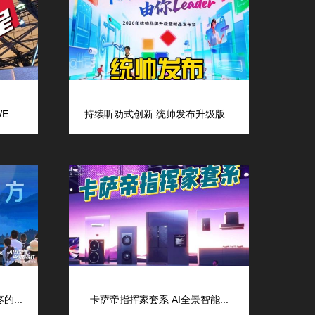
...
持续听劝式创新 统帅发布升级版...
...
卡萨帝指挥家套系 AI全景智能...