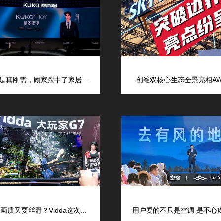
是真刚需，顾家踩中了家居...
创维双核心生态全景亮相AWE
画质又要丝滑？Vidda这次...
用户要的不只是空调 是不心疼的