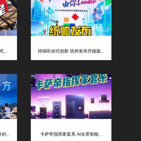
...
持续听劝式创新 统帅发布升级版...
...
卡萨帝指挥家套系 AI全景智能...