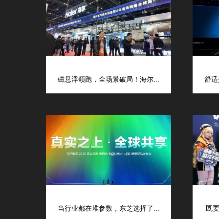
磁悬浮领跑，全场景破局！海尔...
舒适
当行业都在堆参数，东芝选择了...
既要