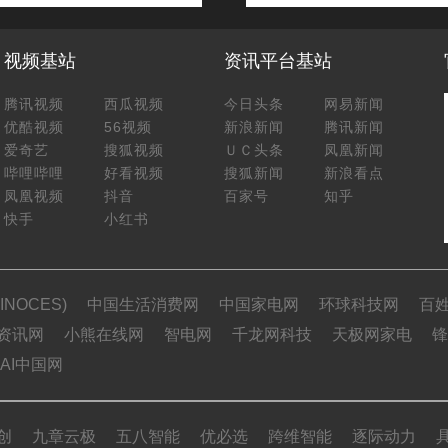
视频基站
资讯平台基站
腾讯视频
西瓜视频
今日头条
网易新闻
优酷视频
56视频
新浪新闻
腾讯新闻
爱奇艺
搜狐视频
ＵＣ头条
凤凰新闻
哔哩哔哩
好看视频
搜狐新闻
新浪看点
凤凰视频
抖音
百家号
知乎
快手
小红书
NOCES)
中国生活消费网
中国家电网
环球科技网
百
资讯网
小熊在线网
智电网
千龙网科技
天极网家电
锋
AI中国网
创
九章云极
五八智能
优必选
跨维智能
逐际动力