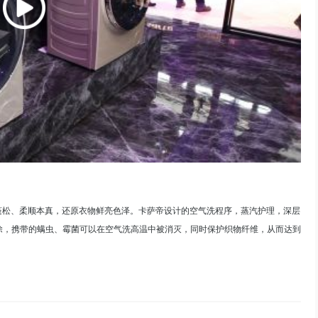
蓬松、柔顺本真，还原衣物鲜亮色泽。卡萨帝设计的空气洗程序，蒸汽护理，深层
除，携带的螨虫、霉菌可以在空气洗高温中被消灭，同时保护织物纤维，从而达到