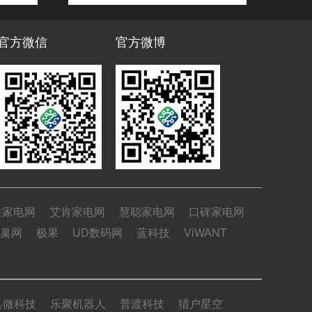
官方微信
官方微博
姓家电网
艾肯家电网
慧聪家电网
口碑家电网
巢网
极果
UD数码网
蓝科技
ViWANT
具微科技
乐聚机器人
普渡科技
猎户星空