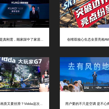
是真刚需，顾家踩中了家居...
创维双核心生态全景亮相AWE
画质又要丝滑？Vidda这次...
用户要的不只是空调 是不心疼的