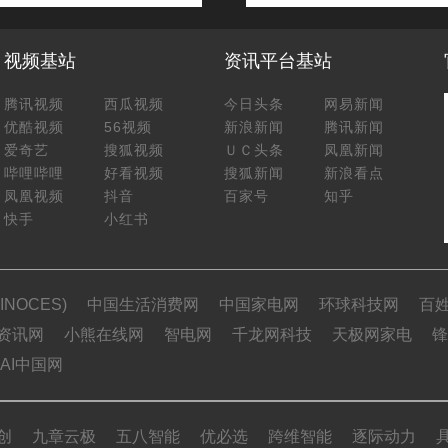
视频基站
资讯平台基站
腾讯视频
西瓜视频
今日头条
网易新闻
优酷视频
56视频
新浪新闻
腾讯新闻
爱奇艺
搜狐视频
ＵＣ头条
凤凰新闻
哔哩哔哩
好看视频
搜狐新闻
新浪看点
凤凰视频
抖音
百家号
知乎
快手
小红书
NOCES)
中国生活消费网
中国家电网
环球科技网
百
资讯网
小熊在线网
智电网
千龙网科技
天极网家电
锋
AI中国网
创
九章云极
五八智能
优必选
跨维智能
逐际动力