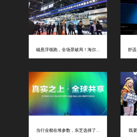
磁悬浮领跑，全场景破局！海尔...
舒适
当行业都在堆参数，东芝选择了...
既要