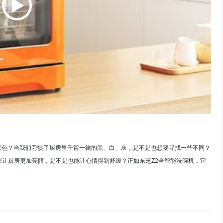
果色？当我们习惯了厨房里千篇一律的黑、白、灰，是不是也想要寻找一些不同？
让厨房更加亮丽，是不是也能让心情得到舒缓？正如东芝Z2全智能洗碗机，它