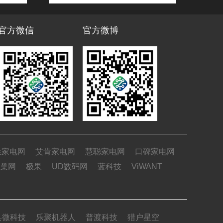
官方微信
官方微博
姓家电网
艾肯家电网
慧聪家电网
口碑家电网
巢网
极果
UD数码网
蓝科技
ViWANT
具微科技
乐聚机器人
普渡科技
猎户星空