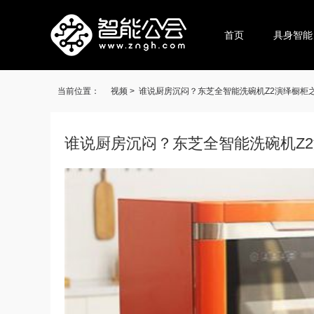
首页
具身智能
当前位置：
视频 >
谁说厨房沉闷？东芝全智能洗碗机Z2演绎橱柜
谁说厨房沉闷？东芝全智能洗碗机Z