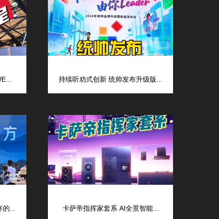
...
持续听劝式创新 统帅发布升级版...
...
卡萨帝指挥家套系 AI全景智能...