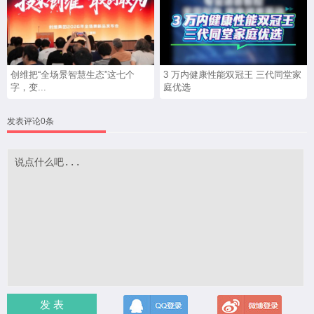
创维把“全场景智慧生态”这七个
3 万内健康性能双冠王 三代同堂家
字，变...
庭优选
发表评论0条
发 表