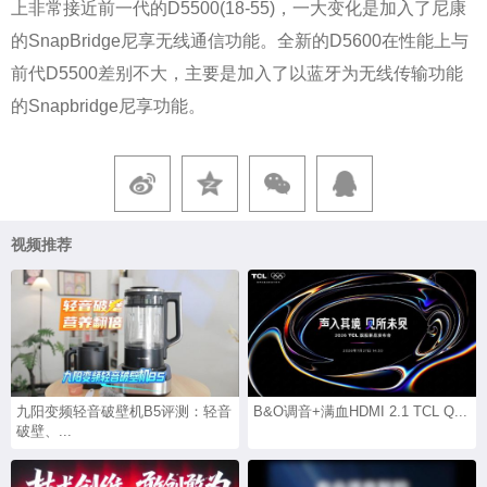
上非常接近前一代的D5500(18-55)，一大变化是加入了尼康
的SnapBridge尼享无线通信功能。全新的D5600在性能上与
前代D5500差别不大，主要是加入了以蓝牙为无线传输功能
的Snapbridge尼享功能。
视频推荐
九阳变频轻音破壁机B5评测：轻音
B&O调音+满血HDMI 2.1 TCL Q...
破壁、...