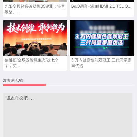
九阳变频轻音破壁机B5评测：轻音
B&O调音+满血HDMI 2.1 TCL Q...
破壁、...
创维把“全场景智慧生态”这七个
3 万内健康性能双冠王 三代同堂家
字，变...
庭优选
发表评论0条