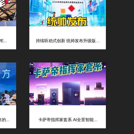
...
持续听劝式创新 统帅发布升级版...
...
卡萨帝指挥家套系 AI全景智能...