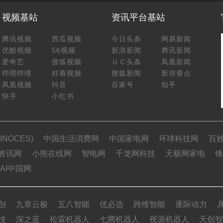
视频基站
资讯平台基站
腾讯视频
西瓜视频
今日头条
网易新闻
优酷视频
56视频
新浪新闻
腾讯新闻
爱奇艺
搜狐视频
ＵＣ头条
凤凰新闻
哔哩哔哩
好看视频
搜狐新闻
新浪看点
凤凰视频
抖音
百家号
知乎
快手
小红书
NOCES)
中国生活消费网
中国家电网
环球科技网
百
资讯网
小熊在线网
智电网
千龙网科技
天极网家电
锋
AI中国网
创
九章云极
五八智能
优必选
跨维智能
逐际动力
技
深之蓝
松霖机器人
七腾机器人
视源机器人
天创智