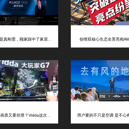
是真刚需，顾家踩中了家居...
创维双核心生态全景亮相AWE
画质又要丝滑？Vidda这次...
用户要的不只是空调 是不心疼的