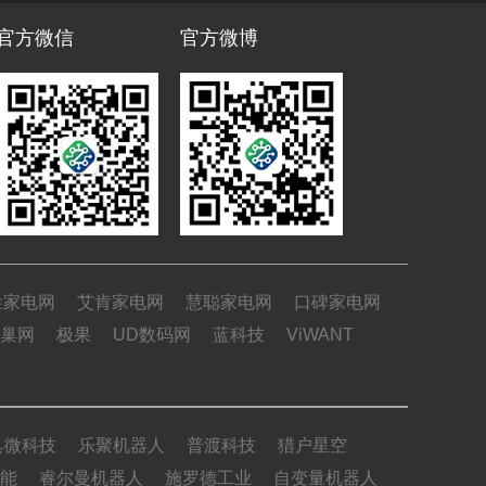
官方微信
官方微博
姓家电网
艾肯家电网
慧聪家电网
口碑家电网
巢网
极果
UD数码网
蓝科技
ViWANT
具微科技
乐聚机器人
普渡科技
猎户星空
能
睿尔曼机器人
施罗德工业
自变量机器人