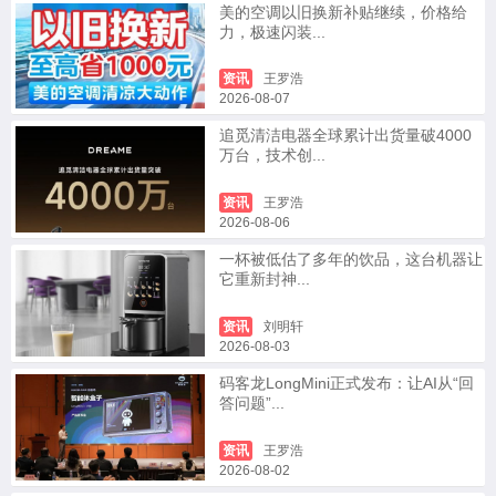
美的空调以旧换新补贴继续，价格给
力，极速闪装...
资讯
王罗浩
2026-08-07
追觅清洁电器全球累计出货量破4000
万台，技术创...
资讯
王罗浩
2026-08-06
一杯被低估了多年的饮品，这台机器让
它重新封神...
资讯
刘明轩
2026-08-03
码客龙LongMini正式发布：让AI从“回
答问题”...
资讯
王罗浩
2026-08-02