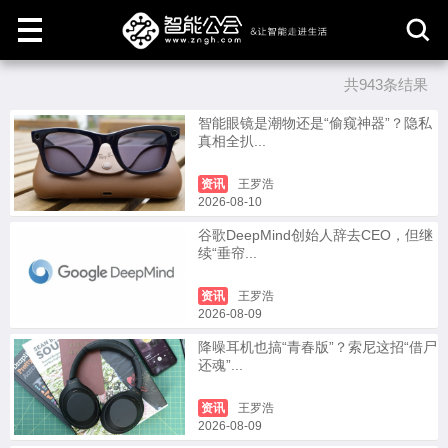
共943条结果
取
消
智能眼镜是潮物还是“偷窥神器”？隐私
真相全扒...
资讯
王罗浩
2026-08-10
谷歌DeepMind创始人辞去CEO，但继
续“垂帘...
资讯
王罗浩
2026-08-09
降噪耳机也搞“青春版”？索尼这招“借尸
还魂”...
资讯
王罗浩
2026-08-09