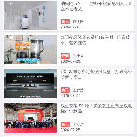
消失的ta？——那些不被看见的人，正
在不被看见...
资讯
刘明轩
2026-07-31
九阳变频轻音破壁机B5评测：轻音破
壁、营养翻倍
评测
孔小果
2026-07-29
TCL发布Q系列旗舰回音壁：打破海外
垄断，高...
资讯
王罗浩
2026-07-27
载重突破 50 吨！美的菱王重塑重载电
梯行业格局...
资讯
王罗浩
2026-07-25