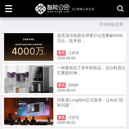
共943条结果
取
消
追觅清洁电器全球累计出货量破4000
万台，技术创...
资讯
王罗浩
2026-08-06
一杯被低估了多年的饮品，这台机器让
它重新封神...
资讯
刘明轩
2026-08-03
码客龙LongMini正式发布：让AI从“回
答问题”...
资讯
王罗浩
2026-08-02