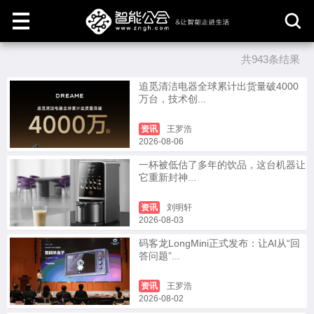
共943条结果
取
消
追觅清洁电器全球累计出货量破4000
万台，技术创...
资讯
王罗浩
2026-08-06
一杯被低估了多年的饮品，这台机器让
它重新封神...
资讯
刘明轩
2026-08-03
码客龙LongMini正式发布：让AI从“回
答问题”...
资讯
王罗浩
2026-08-02