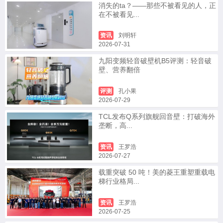
消失的ta？——那些不被看见的人，正
在不被看见...
资讯
刘明轩
2026-07-31
九阳变频轻音破壁机B5评测：轻音破
壁、营养翻倍
评测
孔小果
2026-07-29
TCL发布Q系列旗舰回音壁：打破海外
垄断，高...
资讯
王罗浩
2026-07-27
载重突破 50 吨！美的菱王重塑重载电
梯行业格局...
资讯
王罗浩
2026-07-25