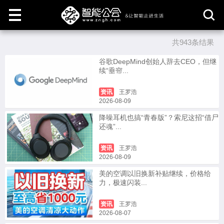
共943条结果
取
消
谷歌DeepMind创始人辞去CEO，但继
续“垂帘...
资讯
王罗浩
2026-08-09
降噪耳机也搞“青春版”？索尼这招“借尸
还魂”...
资讯
王罗浩
2026-08-09
美的空调以旧换新补贴继续，价格给
力，极速闪装...
资讯
王罗浩
2026-08-07