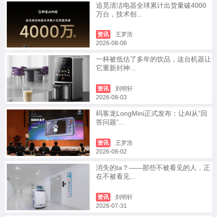
追觅清洁电器全球累计出货量破4000
万台，技术创...
资讯
王罗浩
2026-08-06
一杯被低估了多年的饮品，这台机器让
它重新封神...
资讯
刘明轩
2026-08-03
码客龙LongMini正式发布：让AI从“回
答问题”...
资讯
王罗浩
2026-08-02
消失的ta？——那些不被看见的人，正
在不被看见...
资讯
刘明轩
2026-07-31