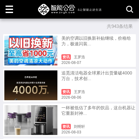
共943条结果
取
消
美的空调以旧换新补贴继续，价格给
力，极速闪装...
资讯
王罗浩
2026-08-07
追觅清洁电器全球累计出货量破4000
万台，技术创...
资讯
王罗浩
2026-08-06
一杯被低估了多年的饮品，这台机器让
它重新封神...
资讯
刘明轩
2026-08-03