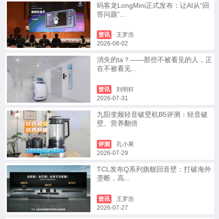
码客龙LongMini正式发布：让AI从“回
答问题”...
资讯
王罗浩
2026-08-02
消失的ta？——那些不被看见的人，正
在不被看见...
资讯
刘明轩
2026-07-31
九阳变频轻音破壁机B5评测：轻音破
壁、营养翻倍
评测
孔小果
2026-07-29
TCL发布Q系列旗舰回音壁：打破海外
垄断，高...
资讯
王罗浩
2026-07-27