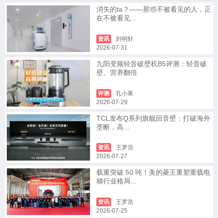
消失的ta？——那些不被看见的人，正
在不被看见...
资讯
刘明轩
2026-07-31
九阳变频轻音破壁机B5评测：轻音破
壁、营养翻倍
评测
孔小果
2026-07-29
TCL发布Q系列旗舰回音壁：打破海外
垄断，高...
资讯
王罗浩
2026-07-27
载重突破 50 吨！美的菱王重塑重载电
梯行业格局...
资讯
王罗浩
2026-07-25