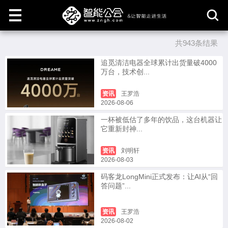
共943条结果
取
消
追觅清洁电器全球累计出货量破4000
万台，技术创...
资讯
王罗浩
2026-08-06
一杯被低估了多年的饮品，这台机器让
它重新封神...
资讯
刘明轩
2026-08-03
码客龙LongMini正式发布：让AI从“回
答问题”...
资讯
王罗浩
2026-08-02