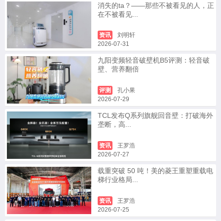
消失的ta？——那些不被看见的人，正
在不被看见...
资讯
刘明轩
2026-07-31
九阳变频轻音破壁机B5评测：轻音破
壁、营养翻倍
评测
孔小果
2026-07-29
TCL发布Q系列旗舰回音壁：打破海外
垄断，高...
资讯
王罗浩
2026-07-27
载重突破 50 吨！美的菱王重塑重载电
梯行业格局...
资讯
王罗浩
2026-07-25