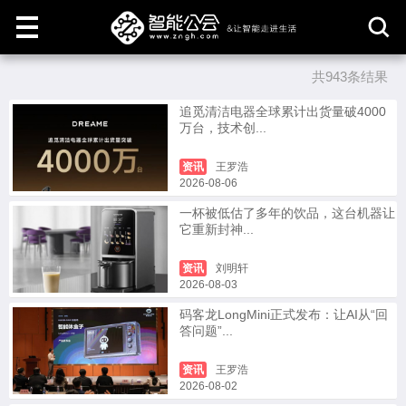
共943条结果
取
消
追觅清洁电器全球累计出货量破4000
万台，技术创...
资讯
王罗浩
2026-08-06
一杯被低估了多年的饮品，这台机器让
它重新封神...
资讯
刘明轩
2026-08-03
码客龙LongMini正式发布：让AI从“回
答问题”...
资讯
王罗浩
2026-08-02