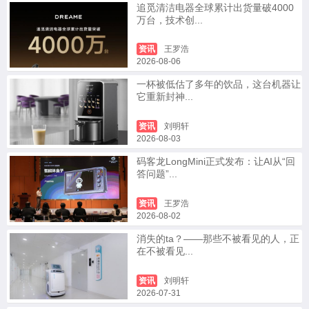
追觅清洁电器全球累计出货量破4000
万台，技术创...
资讯
王罗浩
2026-08-06
一杯被低估了多年的饮品，这台机器让
它重新封神...
资讯
刘明轩
2026-08-03
码客龙LongMini正式发布：让AI从“回
答问题”...
资讯
王罗浩
2026-08-02
消失的ta？——那些不被看见的人，正
在不被看见...
资讯
刘明轩
2026-07-31