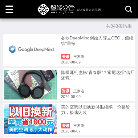
共943条结果
取
消
谷歌DeepMind创始人辞去CEO，但继
续“垂帘...
资讯
王罗浩
2026-08-09
降噪耳机也搞“青春版”？索尼这招“借尸
还魂”...
资讯
王罗浩
2026-08-09
美的空调以旧换新补贴继续，价格给
力，极速闪装...
资讯
王罗浩
2026-08-07