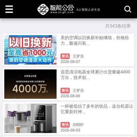
共943条结果
取
消
美的空调以旧换新补贴继续，价格给
力，极速闪装...
资讯
王罗浩
2026-08-07
追觅清洁电器全球累计出货量破4000
万台，技术创...
资讯
王罗浩
2026-08-06
一杯被低估了多年的饮品，这台机器让
它重新封神...
资讯
刘明轩
2026-08-03