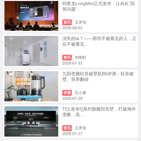
码客龙LongMini正式发布：让AI从“回
答问题”...
资讯
王罗浩
2026-08-02
消失的ta？——那些不被看见的人，正
在不被看见...
资讯
刘明轩
2026-07-31
九阳变频轻音破壁机B5评测：轻音破
壁、营养翻倍
评测
孔小果
2026-07-29
TCL发布Q系列旗舰回音壁：打破海外
垄断，高...
资讯
王罗浩
2026-07-27