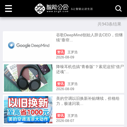
共943条结果
取
消
谷歌DeepMind创始人辞去CEO，但继
续“垂帘...
资讯
王罗浩
2026-08-09
降噪耳机也搞“青春版”？索尼这招“借尸
还魂”...
资讯
王罗浩
2026-08-09
美的空调以旧换新补贴继续，价格给
力，极速闪装...
资讯
王罗浩
2026-08-07