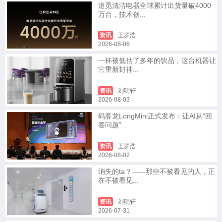
追觅清洁电器全球累计出货量破4000
万台，技术创...
资讯
王罗浩
2026-08-06
一杯被低估了多年的饮品，这台机器让
它重新封神...
资讯
刘明轩
2026-08-03
码客龙LongMini正式发布：让AI从“回
答问题”...
资讯
王罗浩
2026-08-02
消失的ta？——那些不被看见的人，正
在不被看见...
资讯
刘明轩
2026-07-31