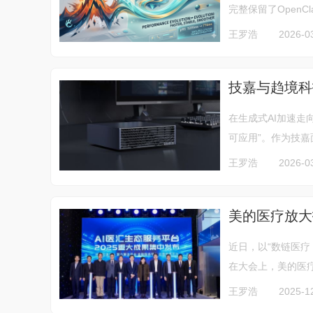
完整保留了OpenC
王罗浩
2026-0
技嘉与趋境科技
在生成式AI加速走
可应用”。作为技嘉面
王罗浩
2026-0
美的医疗放大
近日，以“数链医
在大会上，美的医疗
王罗浩
2025-1