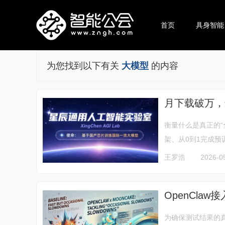
首页
具身智能
为您找到以下有关
大模型
的内容
月下载破万，
衡量什么是真正的
架、从0到1完成预
王罗浩
2026-05
OpenClaw
为确保测试结果的