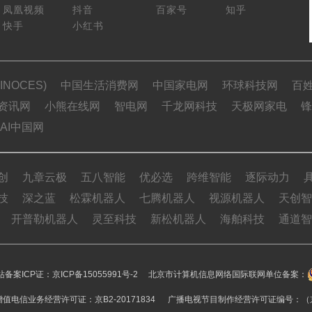
凤凰视频
抖音
百家号
知乎
快手
小红书
NOCES)
中国生活消费网
中国家电网
环球科技网
百
资讯网
小熊在线网
智电网
千龙网科技
天极网家电
锋
AI中国网
创
九章云极
五八智能
优必选
跨维智能
逐际动力
技
深之蓝
松霖机器人
七腾机器人
视源机器人
天创智
开普勒机器人
灵至科技
新松机器人
海舶科技
通道智
备案ICP证：
京ICP备15055991号-2
北京市计算机信息网络国际联网单位备案：
值电信业务经营许可证：京B2-20171834 广播电视节目制作经营许可证编号：（京