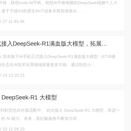
级，联想moto AI手机、联想AI平板电脑的DeepSeek端侧个人大
于天禧AS的原生AIoT设备亦将加速推出，...
-27 11:45:36
接入DeepSeek-R1满血版大模型，拓展...
o 宣布旗下AI手机正式接入DeepSeek-R1满血版大模型（671B参
生态在AI技术应用领域探索更多可能。通过联想小...
2-14 13:20:21
eepSeek-R1 大模型
系列机型也在对接适配中。 此次接入 DeepSeek-R1 大模型，将进一
IOS 的 AI 能力。未来，星纪魅族将不断加大研...
-10 11:09:20