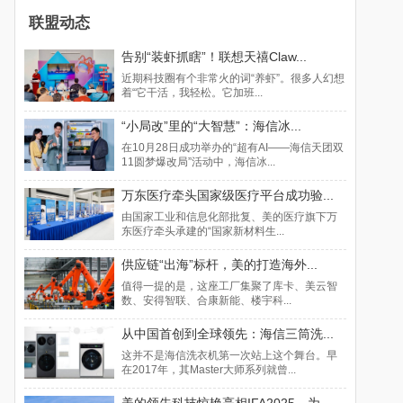
联盟动态
告别“装虾抓瞎”！联想天禧Claw...
近期科技圈有个非常火的词“养虾”。很多人幻想
着“它干活，我轻松。它加班...
“小局改”里的“大智慧”：海信冰...
在10月28日成功举办的“超有AI——海信天团双
11圆梦爆改局”活动中，海信冰...
万东医疗牵头国家级医疗平台成功验...
由国家工业和信息化部批复、美的医疗旗下万
东医疗牵头承建的“国家新材料生...
供应链“出海”标杆，美的打造海外...
值得一提的是，这座工厂集聚了库卡、美云智
数、安得智联、合康新能、楼宇科...
从中国首创到全球领先：海信三筒洗...
这并不是海信洗衣机第一次站上这个舞台。早
在2017年，其Master大师系列就曾...
美的领先科技惊艳亮相IFA2025，为...