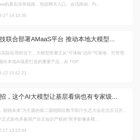
law的真实业务链路，包括网关入口、会话路由、Pr...
3-27 14:10:35
联合部署AMaaS平台 推动本地大模型...
向实际应用的当下，大模型部署正从“可体验”迈向“可落地、可管理、
向本地AI场景打造的重要产品，AI TOP...
3-12 15:52:21
招，这个AI大模型让基层看病也有专家级...
疗，朝领未来”为主题的第二届朝阳区数字医疗生态大会在北京召开。
正式发布具备国产自主知识产权的“医学影像多模...
2-17 13:23:44