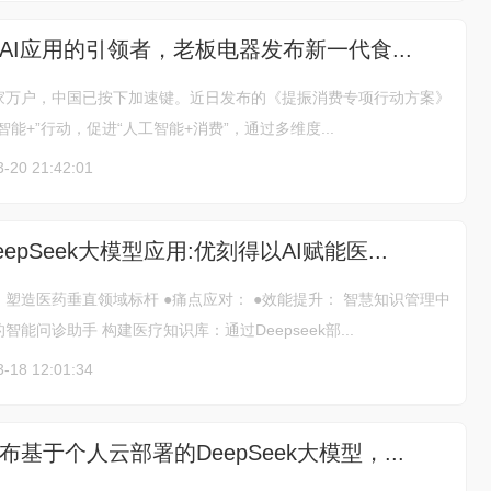
AI应用的引领者，老板电器发布新一代食...
家万户，中国已按下加速键。近日发布的《提振消费专项行动方案》
能+”行动，促进“人工智能+消费”，通过多维度...
3-20 21:42:01
epSeek大模型应用:优刻得以AI赋能医...
塑造医药垂直领域标杆 ●痛点应对： ●效能提升： 智慧知识管理中
能问诊助手 构建医疗知识库：通过Deepseek部...
3-18 12:01:34
基于个人云部署的DeepSeek大模型，...