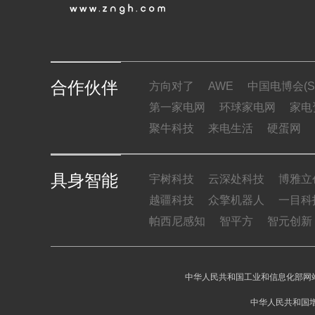
合作伙伴
方向对了
AWE
中国电博会(SI
第一家电网
环球家电网
家电
聚牛科技
来电生活
硬蛋网
具身智能
宇树科技
云深处科技
博雅立
越疆科技
众擎机器人
一目科
帕西尼感知
智平方
智元创新
中华人民共和国工业和信息化部网站
中华人民共和国增