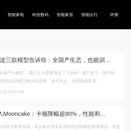
智能家电
科技数码
智能家居
智能出行
评测
这三款模型告诉你：全国产生态，也能训...
“全国产大模型”，我们认为需要满足三个条件：国产算力、国产框
训练和后训练完整训练流程。迄今为止，中国电信星辰...
-11 14:11:44
接入Mooncake：卡顿降幅超80%，性能和...
真实性与参考价值，本次验证并未采用简化的纯模型基准测试，而是