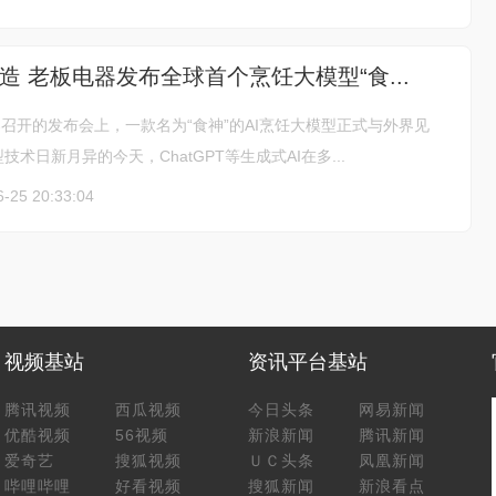
造 老板电器发布全球首个烹饪大模型“食...
器召开的发布会上，一款名为“食神”的AI烹饪大模型正式与外界见
技术日新月异的今天，ChatGPT等生成式AI在多...
6-25 20:33:04
视频基站
资讯平台基站
腾讯视频
西瓜视频
今日头条
网易新闻
优酷视频
56视频
新浪新闻
腾讯新闻
爱奇艺
搜狐视频
ＵＣ头条
凤凰新闻
哔哩哔哩
好看视频
搜狐新闻
新浪看点