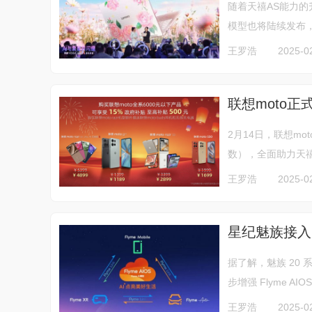
随着天禧AS能力的升
模型也将陆续发布，基
王罗浩
2025-02
联想moto正式
2月14日，联想mot
数），全面助力天禧
王罗浩
2025-0
星纪魅族接入 D
据了解，魅族 20 
步增强 Flyme A
王罗浩
2025-02