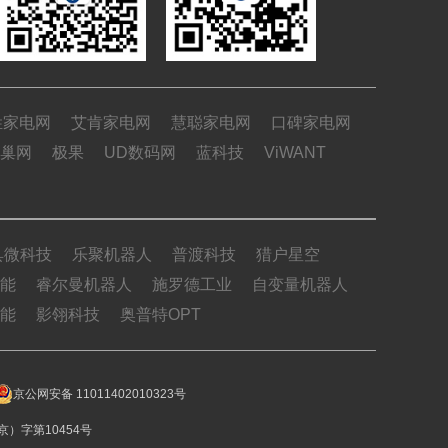
姓家电网
艾肯家电网
慧聪家电网
口碑家电网
巢网
极果
UD数码网
蓝科技
ViWANT
具微科技
乐聚机器人
普渡科技
猎户星空
能
睿尔曼机器人
施罗德工业
自变量机器人
能
影翎科技
奥普特OPT
京公网安备 11011402010323号
）字第10454号