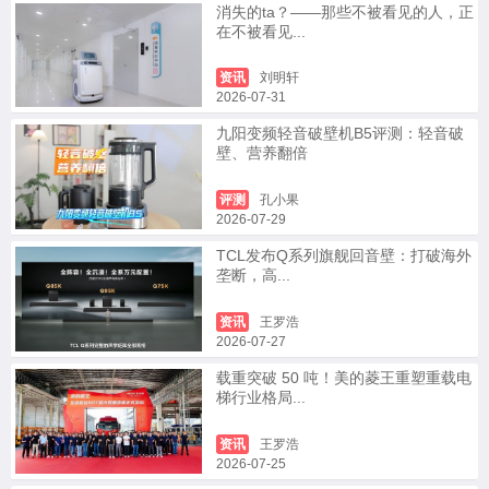
消失的ta？——那些不被看见的人，正
在不被看见...
资讯
刘明轩
2026-07-31
九阳变频轻音破壁机B5评测：轻音破
壁、营养翻倍
评测
孔小果
2026-07-29
TCL发布Q系列旗舰回音壁：打破海外
垄断，高...
资讯
王罗浩
2026-07-27
载重突破 50 吨！美的菱王重塑重载电
梯行业格局...
资讯
王罗浩
2026-07-25