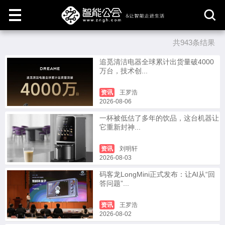
共943条结果
取
消
追觅清洁电器全球累计出货量破4000
万台，技术创...
资讯
王罗浩
2026-08-06
一杯被低估了多年的饮品，这台机器让
它重新封神...
资讯
刘明轩
2026-08-03
码客龙LongMini正式发布：让AI从“回
答问题”...
资讯
王罗浩
2026-08-02