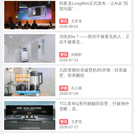
码客龙LongMini正式发布：让AI从“回
答问题”...
资讯
王罗浩
2026-08-02
消失的ta？——那些不被看见的人，正
在不被看见...
资讯
刘明轩
2026-07-31
九阳变频轻音破壁机B5评测：轻音破
壁、营养翻倍
评测
孔小果
2026-07-29
TCL发布Q系列旗舰回音壁：打破海外
垄断，高...
资讯
王罗浩
2026-07-27