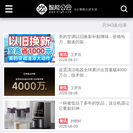
共943条结果
取
消
美的空调以旧换新补贴继续，价格给
力，极速闪装...
资讯
王罗浩
2026-08-07
追觅清洁电器全球累计出货量破4000
万台，技术创...
资讯
王罗浩
2026-08-06
一杯被低估了多年的饮品，这台机器让
它重新封神...
资讯
刘明轩
2026-08-03