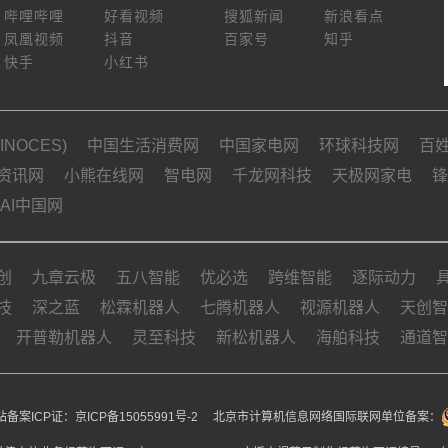
哔哩哔哩
好看视频
搜狐新闻
新浪看点
凤凰视频
抖音
百家号
知乎
快手
小红书
NOCES)
中国生活消费网
中国家电网
环球科技网
百
资讯网
小熊在线网
智电网
千龙网科技
天极网家电
锋
AI中国网
创
九章云极
五八智能
优必选
跨维智能
逐际动力
技
深之蓝
松霖机器人
七腾机器人
视源机器人
天创智
开普勒机器人
灵至科技
新松机器人
海舶科技
通道智
备案ICP证：
京ICP备15055991号-2
北京市计算机信息网络国际联网单位备案：