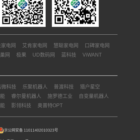
姓家电网
艾肯家电网
慧聪家电网
口碑家电网
巢网
极果
UD数码网
蓝科技
ViWANT
具微科技
乐聚机器人
普渡科技
猎户星空
能
睿尔曼机器人
施罗德工业
自变量机器人
能
影翎科技
奥普特OPT
京公网安备 11011402010323号