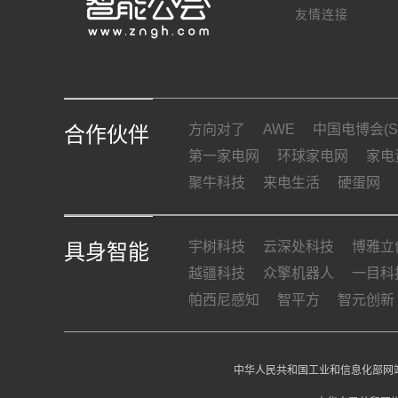
友情连接
方向对了
AWE
中国电博会(SI
合作伙伴
第一家电网
环球家电网
家电
聚牛科技
来电生活
硬蛋网
宇树科技
云深处科技
博雅立
具身智能
越疆科技
众擎机器人
一目科
帕西尼感知
智平方
智元创新
中华人民共和国工业和信息化部网站