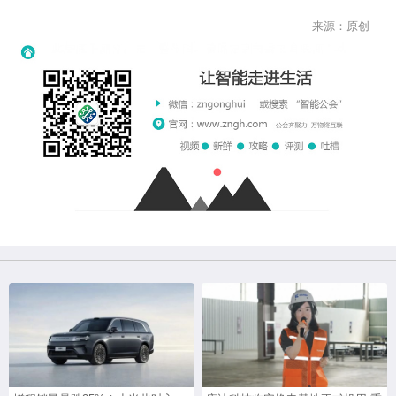
来源：原创