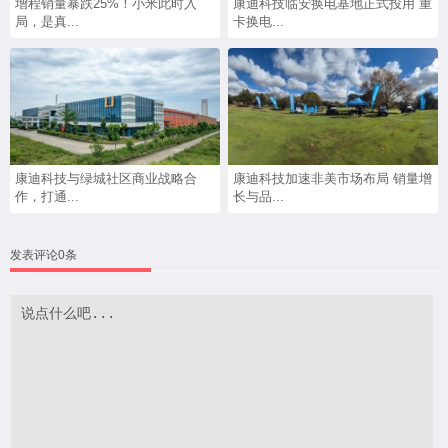
增程销量暴跌25%！小米此时入
康迪科技临安换电基地正式投用 重
局，是真...
卡换电...
康迪科技与绿城社区商业战略合
康迪科技加速非美市场布局 销量增
作，打通...
长与品...
发表评论0条