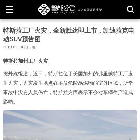
取
特斯拉工厂火灾，全新胜达即上市，凯迪拉克电
消
动SUV预告图
2019-02-18
郎玉峰
特斯拉加州工厂火灾
据外媒报道，近日，特斯拉位于美国加州的弗里蒙特工厂发
生火灾，火灾发生地点在堆放危险易燃物的室外区域，所幸
事故中没有人员伤亡，特斯拉方面表示不会对车辆生产造成
影响。