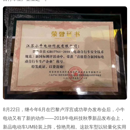
8
月
22
日，继今年
6
月在巴黎卢浮宫成功举办发布会后，小牛
电动又有了新的动作
——2018
牛电科技秋季新品发布会上，
新品电动车
UM
轻装上阵，惊艳亮相。这款车型以轻量化实用