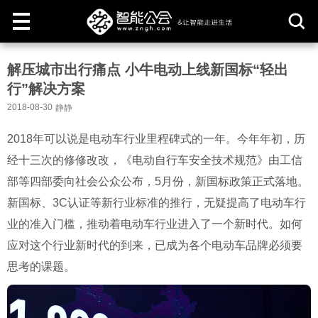
取
解压城市出行痛点 小牛电动上线新国标“轻出
消
行”解决方案
2018-08-30
静静
2018
年可以说是电动车行业里程碑式的一年。今年年初，历
经十三次的修修改改，《电动自行车安全技术规范》由工信
部等四部委向社会公众公布，
5
月份，新国标政策正式落地。
新国标、
3C
认证等新行业标准的推行，无疑提高了电动车行
业的准入门槛，推动着电动车行业进入了一个新时代。如何
应对这个行业新时代的到来，已成为各个电动车品牌必须要
思考的课题。