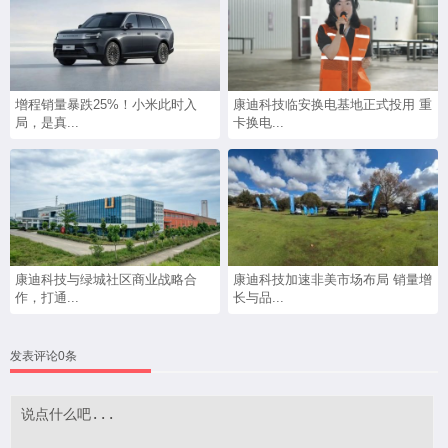
增程销量暴跌25%！小米此时入
康迪科技临安换电基地正式投用 重
局，是真...
卡换电...
康迪科技与绿城社区商业战略合
康迪科技加速非美市场布局 销量增
作，打通...
长与品...
发表评论0条