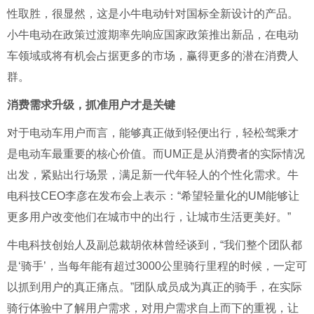
性取胜，很显然，这是小牛电动针对国标全新设计的产品。
小牛电动在政策过渡期率先响应国家政策推出新品，在电动
车领域或将有机会占据更多的市场，赢得更多的潜在消费人
群。
消费需求升级，抓准用户才是关键
对于电动车用户而言，能够真正做到轻便出行，轻松驾乘才
是电动车最重要的核心价值。而
UM
正是从消费者的实际情况
出发，紧贴出行场景，满足新一代年轻人的个性化需求。牛
电科技
CEO
李彦在发布会上表示：
“
希望轻量化的
UM
能够让
更多用户改变他们在城市中的出行，让城市生活更美好。
”
牛电科技创始人及副总裁胡依林曾经谈到，
“
我们整个团队都
是
‘
骑手
’
，当每年能有超过
3000
公里骑行里程的时候，一定可
以抓到用户的真正痛点。
”
团队成员成为真正的骑手，在实际
骑行体验中了解用户需求，对用户需求自上而下的重视，让