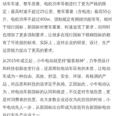
动车车速、整车质量、电机功率等都进行了更为严格的限
定：最高时速不超过
25
公里、整车重量（含电池）最高
55
公
斤、电机功率不超过
400w
、强制规定有脚踏功能等等。相对
于现行国标，新国标对整车重量、时速放宽了要求，但同时
也增加了更多强制要求，让很多在现行国标下模糊指标的都
有了可依据的标准。实际上，这对企业的研发、设计、生产
运营能力提出了更高的要求。
从
2015
年成立起，小牛电动就坚持
“
极客精神
”
，力争用设计
和科技创新改变行业，还原两轮电动车应有的本质，让电动
车成为一种自由、高效、舒适、安全、环保、有格调的产
品，对品质和科技的追求近乎执拗。正因如此，小牛电动认
为，对电动车新国标的认同和推进，不仅是对市场负责，更
是对消费者的负责。在大多数企业还在为此彷徨的时候，小
牛电动先人一步，从新国标出台即成为首批符合新国标电动
自行车生产企业之一。