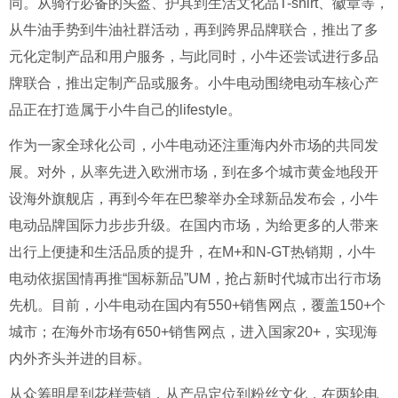
同。从骑行必备的头盔、护具到生活文化品
T-shirt
、徽章等，
从牛油手势到牛油社群活动，再到跨界品牌联合，推出了多
元化定制产品和用户服务，与此同时，小牛还尝试进行多品
牌联合，推出定制产品或服务。小牛电动围绕电动车核心产
品正在打造属于小牛自己的
lifestyle
。
作为一家全球化公司，小牛电动还注重海内外市场的共同发
展。对外，从率先进入欧洲市场，到在多个城市黄金地段开
设海外旗舰店，再到今年在巴黎举办全球新品发布会，小牛
电动品牌国际力步步升级。在国内市场，为给更多的人带来
出行上便捷和生活品质的提升，在
M+
和
N-GT
热销期，小牛
电动依据国情再推
“
国标新品
”UM
，抢占新时代城市出行市场
先机。目前，小牛电动在国内有
550+
销售网点，覆盖
150+
个
城市；在海外市场有
650+
销售网点，进入国家
20+
，实现海
内外齐头并进的目标。
从众筹明星到花样营销，从产品定位到粉丝文化，在两轮电