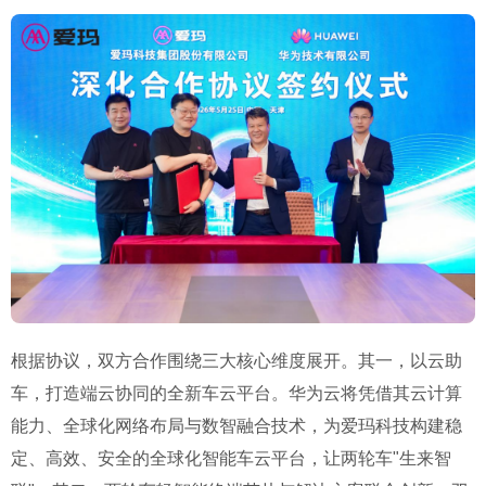
根据协议，双方合作围绕三大核心维度展开。其一，以云助
车，打造端云协同的全新车云平台。华为云将凭借其云计算
能力、全球化网络布局与数智融合技术，为爱玛科技构建稳
定、高效、安全的全球化智能车云平台，让两轮车"生来智