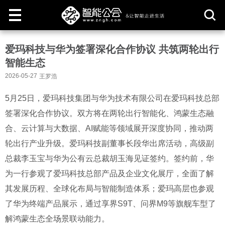
取
爱玛科技与华为签署深化合作协议 共筑两轮出行
消
智能生态
2026-05-27
王罗浩
5月25日，爱玛科技集团与华为技术有限公司在爱玛科技总部
签署深化合作协议。双方将在两轮出行智能化、鸿蒙生态融
合、云计算与大数据、AI赋能等领域展开深度协同，推动两
轮出行产业升级。爱玛科技副董事长段华出席活动，高级副
总裁李玉宝与华为公有云总裁胡玉海见证签约。签约前，华
为一行参观了爱玛科技总部产品及企业文化展厅，全面了解
其发展历程、全球化布局与智能制造体系；爱玛高层也参观
了华为终端产品展示，通过享界S9T、问界M9等旗舰车型了
解鸿蒙生态全场景联动能力。