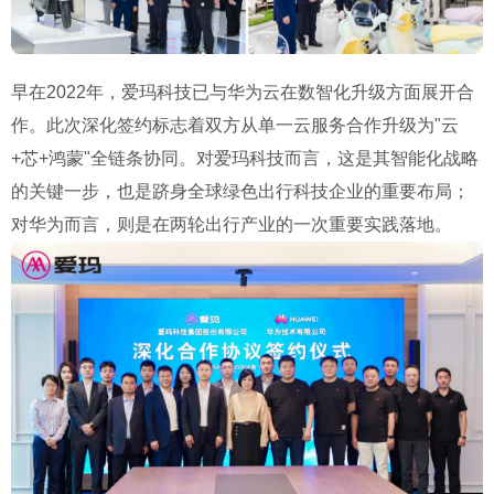
早在2022年，爱玛科技已与华为云在数智化升级方面展开合
作。此次深化签约标志着双方从单一云服务合作升级为"云
+芯+鸿蒙"全链条协同。对爱玛科技而言，这是其智能化战略
的关键一步，也是跻身全球绿色出行科技企业的重要布局；
对华为而言，则是在两轮出行产业的一次重要实践落地。