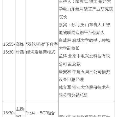
主持人：缪希仁 博士 福州大
学电力系统与装置产业研究院
院长
嘉宾：孙元强 山东省人工智
能物联网众创平台创始人
白成林 聊城大学教授，聊城
15:55-
高峰
“双轮驱动”下数字
大学副校长
16:30
对话
经济发展新模式
孟涛 北京中电兴发科技有限
公司 副总裁
唐安林 中建五局三公司物资
设备部总经理
俄立军 浙江大华股份技术有
限公司分销总监
主题
16:30-
“北斗＋5G”融合
演讲
邓中亮 国际欧亚科学院院士