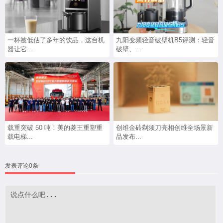
一杯被低估了多年的饮品，这台机
九阳变频轻音破壁机B5评测：轻音
器让它...
破壁、...
载重突破 50 吨！美的菱王重塑重
创维金砖剃须刀亮相创维全场景新
载电梯...
品发布...
发表评论0条