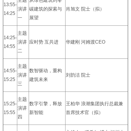
主题
从绿色建筑到零
13:55-
演讲
碳建筑的探索与
肖旭文 院士（拟）
14:25
一
展望
主题
14:25-
演讲
应时势 互共进
华建刚 河姆渡CEO
14:55
二
主题
14:55-
数智驱动，重构
演讲
刘韵洁 院士
15:25
建筑未来
三
主题
15:25-
数字引擎，释放
王柏华 浪潮集团执行总裁兼
演讲
15:55
新智能
首席技术官（拟）
四