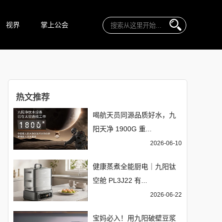
视界
掌上公会
热文推荐
喝航天员同源品质好水，九
阳天净 1900G 重...
2026-06-10
健康蒸煮全能厨电｜九阳钛
空舱 PL3J22 有...
2026-06-22
宝妈必入！用九阳破壁豆浆