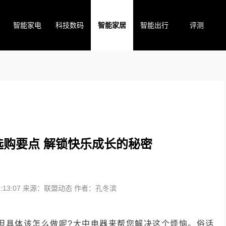
智能家电
科技数码
智能家居
智能出行
评测
购要点 解锁快乐成长的秘密
13:07
来源：联盟动态
作者：孔冬滨
但具体该怎么做呢?大中电器来帮您解决这个烦恼。俗话