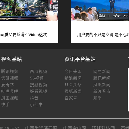
画质又要丝滑？Vidda这次...
用户要的不只是空调 是不心疼的
视频基站
资讯平台基站
腾讯视频
西瓜视频
今日头条
网易新闻
优酷视频
56视频
新浪新闻
腾讯新闻
爱奇艺
搜狐视频
ＵＣ头条
凤凰新闻
哔哩哔哩
好看视频
搜狐新闻
新浪看点
凤凰视频
抖音
百家号
知乎
快手
小红书
NOCES)
中国生活消费网
中国家电网
环球科技网
百