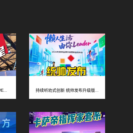
...
持续听劝式创新 统帅发布升级版...