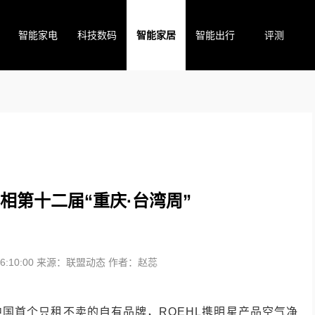
智能家电
科技数码
智能家居
智能出行
评测
亮相第十二届“重庆·台湾周”
:10:00
来源：联盟动态
作者：赵蕊
中国首个只租不卖的自有品牌，ROEHL携明星产品空气净