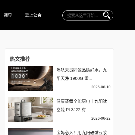
视界
掌上公会
热文推荐
喝航天员同源品质好水，九
阳天净 1900G 重...
2026-06-10
健康蒸煮全能厨电｜九阳钛
空舱 PL3J22 有...
2026-06-22
宝妈必入！用九阳破壁豆浆