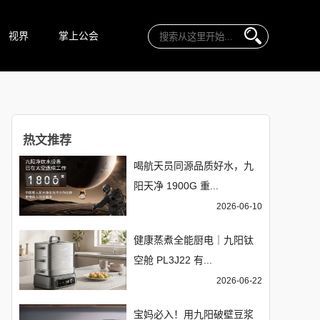
视界
掌上公会
热文推荐
喝航天员同源品质好水，九
阳天净 1900G 重...
2026-06-10
健康蒸煮全能厨电｜九阳钛
空舱 PL3J22 有...
2026-06-22
宝妈必入！用九阳破壁豆浆