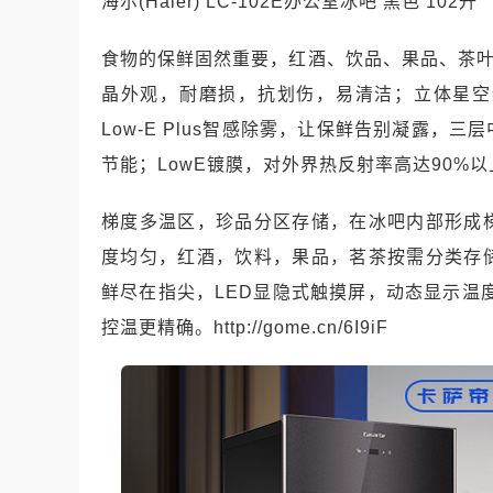
海尔(Haier) LC-102E办公室冰吧 黑色 102升
食物的保鲜固然重要，红酒、饮品、果品、茶叶
晶外观，耐磨损，抗划伤，易清洁；立体星空
Low-E Plus智感除雾，让保鲜告别凝露
节能；LowE镀膜，对外界热反射率高达90%
梯度多温区，珍品分区存储，在冰吧内部形成
度均匀，红酒，饮料，果品，茗茶按需分类存
鲜尽在指尖，LED显隐式触摸屏，动态显示温
控温更精确。http://gome.cn/6I9iF