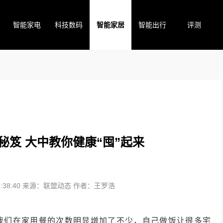
智能家电
科技数码
智能家居
智能出行
评测
秘笈 大中教你健康“囤”起来
38:40
来源：联盟动态
作者：王罗浩
我们在家用餐的次数明显增加了不少，自己做饭让很多宅