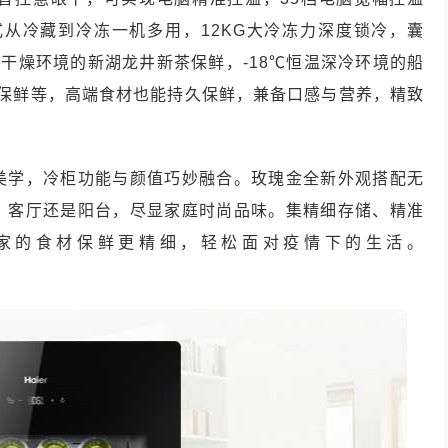
模式从冷藏到冷冻一机多用，12KG大冷冻力深度锁冷，囊
温干燥环境的新湖龙井新茶保鲜，-18℃恒温深冷环境的船
材保鲜等，高端食材也能持久保鲜，兼备口感与营养，精致
美学，冷柜功能与颜值巧妙融合。玫瑰金全新外观搭配无
、客厅还是阳台，尽显家庭时尚品味。集精细存储、精准
家的食材保鲜更精细，轻松面对疫情下的生活。