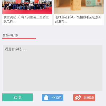
载重突破 50 吨！美的菱王重塑重
创维金砖剃须刀亮相创维全场景新
载电梯...
品发布...
发表评论0条
发 表