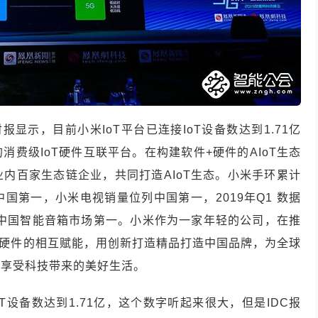
财报显示，目前小米
IoT
平台已连接
IoT
设备数达到
1.71
亿
的消费级
IoT
硬件互联平台。在构建软件
+
硬件的
AIoT
生态
业内百家生态链企业，共同打造
AIoT
生态。小米手环累计
中国第一，小米电视销量位列中国第一，
2019
年
Q1
数据
中国智能音箱市场第一。小米作为一家年轻的公司，在推
硬件的相互赋能，用创新打造精品打造中国品牌，为全球
能享受科技带来的美好生活。
oT
设备数达到
1.71
亿，这个数字听起来很大，但是
IDC
报