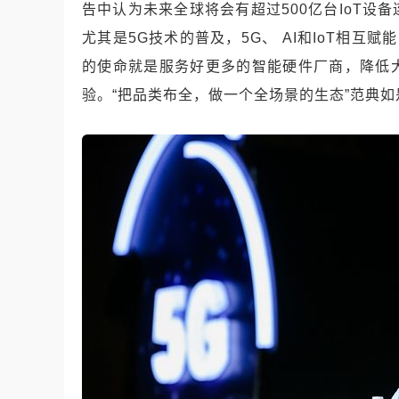
告中认为未来全球将会有超过
500
亿台
IoT
设备
尤其是
5G
技术的普及，
5G
、
AI
和
IoT
相互赋能
的使命就是服务好更多的智能硬件厂商，降低
验。“把品类布全，做一个全场景的生态”范典如