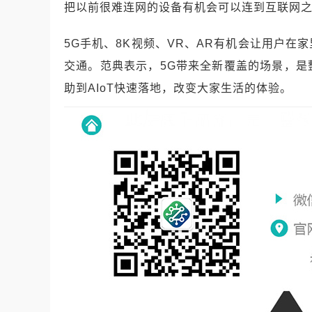
把以前很难连网的设备有机会可以连到互联网
5G
手机、
8K
视频、
VR
、
AR
有机会让用户在家
交通。范典表示，
5G
带来全新覆盖的场景，是
助到
AIoT
快速落地，改变大家生活的体验。