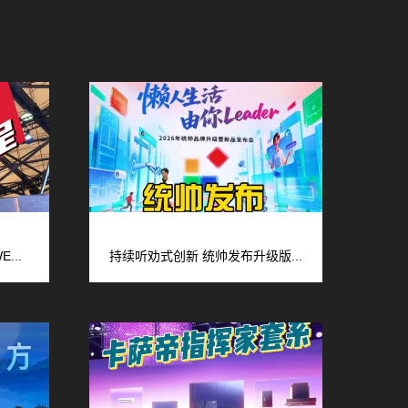
...
持续听劝式创新 统帅发布升级版...