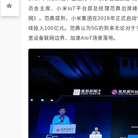
员会主席、小米IoT平台部总经理范典出席峰
网》。范典提到，小米集团在2019年正式启动“
续投入100亿元。范典认为5G的到来无论对于手
宽设备联网边界、加速AIoT场景落地。