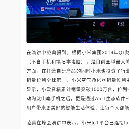
在演讲中范典提到，根据小米集团
2019
年
Q1
（不含手机和笔记本电脑），是目前全球最大
方面，在打造自研产品的同时小米也投资了行
销量位列全球第一，小米空气净化器销量位列
显示，小爱音箱累计销量突破
1000
万台，位列
动淘汰山寨手机之后，更是通过
AIoT
生态软件
+
用户带来更美好的智能生活体验，让每个人都
范典在峰会演讲中表示，小米
IoT
平台已连接
I