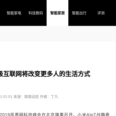
智能家电
科技数码
智能家居
智能出行
评测
的超级互联网将改变更多人的生活方式
:01:51
来源：联盟动态
作者：丁凡
”的2019凤凰网科技峰会在北京隆重召开。小米AIoT战略委