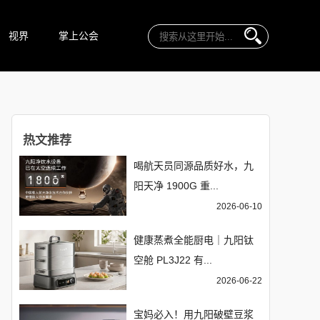
视界
掌上公会
热文推荐
喝航天员同源品质好水，九
阳天净 1900G 重...
2026-06-10
健康蒸煮全能厨电｜九阳钛
空舱 PL3J22 有...
2026-06-22
宝妈必入！用九阳破壁豆浆