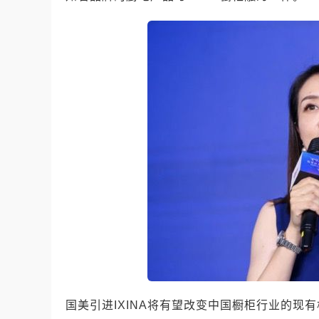
国美引进IXINA将有望改变中国橱柜行业的现有