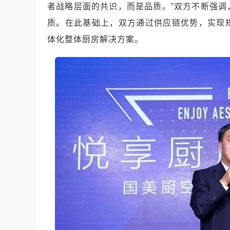
者战略层面的共识，而是品质。”双方不断强
质。在此基础上，双方通过供应链优势，实现
体化整体厨房解决方案。