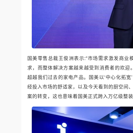
国美零售总裁王俊洲表示:“市场需求激发商
求，而整体解决方案越来越受到消费者的欢迎
超越我们过去的家电产品。国美以‘中心化拓宽
经投入市场的舒适家，以及今天看到的厨空间、
案的转变，这也意味着国美正式跨入万亿级整装