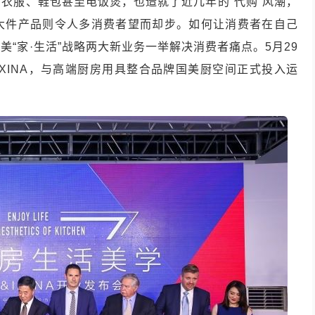
衣服、鞋包甚至电饭煲，也造就了近几年的“代购”风潮，
大件产品则令人多消费者望而却步。如何让消费者在自己
“家·生活”战略两大新业务一举解决消费者痛点。5月29
XINA，与高端厨房用具整合品牌国美厨空间正式投入运