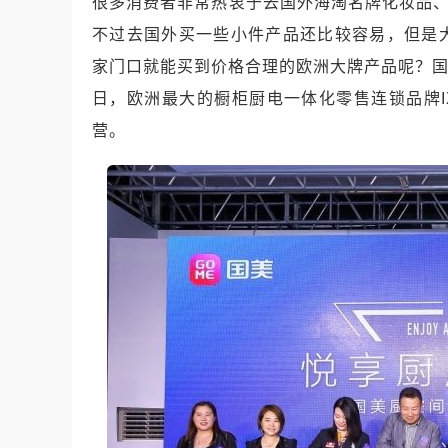
很多消费者非常热衷于去国外海淘名牌化妆品、
不过去国外买一些小件产品还比较容易，但是
家门口就能买到价格合理的欧洲大牌产品呢？国美
日，欧洲最大的橱柜厨电一体化零售连锁品牌I
营。