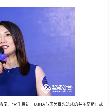
格局。“合作最初，IXINA与国美最先达成的并不是销售或