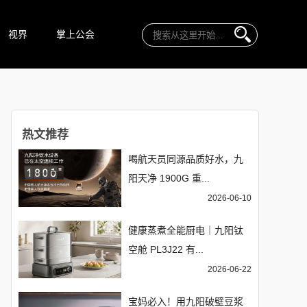
视界
掌上公会
热文推荐
喝航天员同源品质好水，九
阳天净 1900G 重...
2026-06-10
健康蒸煮全能厨电｜九阳钛
空舱 PL3J22 有...
2026-06-22
宝妈必入！用九阳破壁豆浆