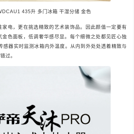
5WDCAU1 435升 多门冰箱 干湿分储 金色
性家电，更在挑选精致的艺术装饰品。因此颜值一定要有
气金色面板，低调奢华感尽显。每个细微之处都见匠心独
能传感器实时监测冰箱内外温度。从内到外处处透着精致与
容错过。