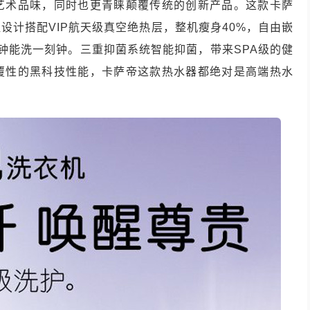
艺术品味，同时也更青睐颠覆传统的创新产品。这款卡萨
设计搭配VIP航天级真空绝热层，整机瘦身40%，自由嵌
钟能洗一刻钟。三重抑菌系统智能抑菌，带来SPA级的健
覆性的黑科技性能，卡萨帝这款热水器都绝对是高端热水