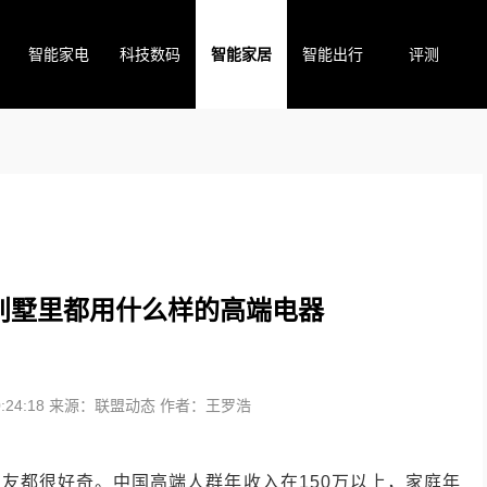
智能家电
科技数码
智能家居
智能出行
评测
别墅里都用什么样的高端电器
24:18
来源：联盟动态
作者：王罗浩
友都很好奇。中国高端人群年收入在150万以上，家庭年