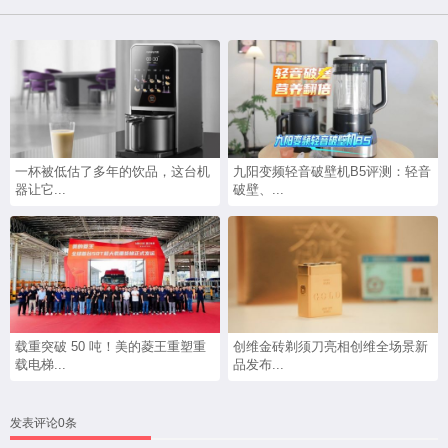
一杯被低估了多年的饮品，这台机
九阳变频轻音破壁机B5评测：轻音
器让它...
破壁、...
载重突破 50 吨！美的菱王重塑重
创维金砖剃须刀亮相创维全场景新
载电梯...
品发布...
发表评论0条