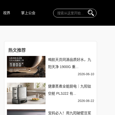
视界
掌上公会
热文推荐
喝航天员同源品质好水，九
阳天净 1900G 重...
2026-06-10
健康蒸煮全能厨电｜九阳钛
空舱 PL3J22 有...
2026-06-22
宝妈必入！用九阳破壁豆浆