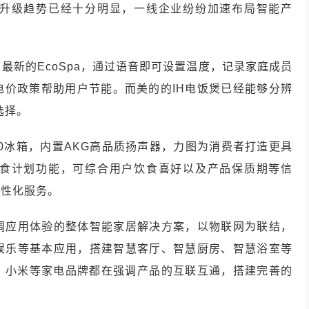
升级趋势已经十分明显，一线企业纷纷加速布局智能产
最新的EcoSpa，通过语音即可设置温度，记录家庭成员
电价政策帮助用户节能。而美的的IH电饭煲已经能够分辨
选择。
b3.0冰箱，内置AKG高品质扬声器，力图为消费者打造更具
食计划功能，可综合用户饮食喜好以及产品保质期等信
个性化服务。
调应用体验的整体智能家居解决方案，以物联网为联结，
娱乐等基本应用，搭建智慧客厅、智慧厨房、智慧浴室等
维、小米等家电品牌都在强调产品的互联互通，搭建完善的