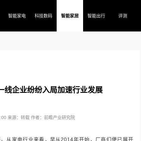
智能家电
科技数码
智能家居
智能出行
评测
一线企业纷纷入局加速行业发展
:00
来源：转载
作者：前瞻产业研究院
涨。从家电行业来看，早从2014年开始，厂商们便已展开