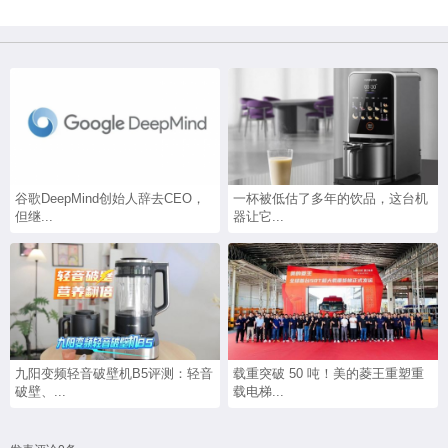
谷歌DeepMind创始人辞去CEO，
一杯被低估了多年的饮品，这台机
但继...
器让它...
九阳变频轻音破壁机B5评测：轻音
载重突破 50 吨！美的菱王重塑重
破壁、...
载电梯...