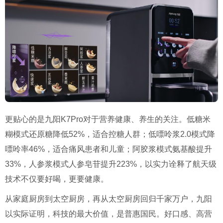
更贴心的是九阳K7Pro对于营养健康、养生的关注。低糖米
糊模式还原糖降低52%，适合控糖人群；低嘌呤浆2.0模式降
嘌呤率46%，适合痛风患者和儿童；阿胶浆模式氨基酸提升
33%，人参浆模式人参皂苷提升223%，以实力诠释了航天级
技术不仅要好喝，更要健康。
从家庭厨房到太空厨房，再从太空厨房回归千家万户，九阳
以实际证明，科技的最大价值，是普惠国民。好口感、高营