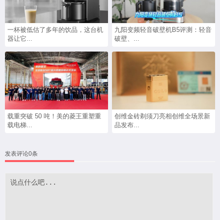
一杯被低估了多年的饮品，这台机
九阳变频轻音破壁机B5评测：轻音
器让它...
破壁、...
载重突破 50 吨！美的菱王重塑重
创维金砖剃须刀亮相创维全场景新
载电梯...
品发布...
发表评论0条