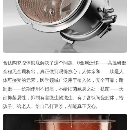
含钛陶瓷腔体彻底解决了这个问题。0金属迁移——高温研磨
全程无金属析出，真正做到喝得放心；人体亲和——钛是人
体可接受的元素，医学领域广泛用于植入体，安全可靠；耐
刮磨——长期使用不留痕，不给细菌藏身之处；抗菌——天
然抑菌属性，抑制有害微生物滋生。有了含钛陶瓷腔体，给
孩子、给老人、给自己打豆浆，都能真正安心。