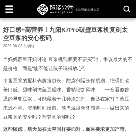
取
好口感+高营养！九阳K7Pro破壁豆浆机复刻太
消
空豆浆的安心密码
2026-06-03
刘明轩
当妈妈群里开始讨论“豆浆机到底要不要买”时，争议最大的不
是价格，而是“能不能让孩子喝得放心”。
市售豆浆的配料表越拉越长：防腐剂延长保质期、增稠剂改
善口感、甜味剂掩盖豆腥味、香精增加风味……一盒看似普
通的早餐豆浆，可能藏着十几种添加剂。自己在家打？黄豆
来源不明、浸泡时间没谱、熬煮温度全凭感觉——做出来的
豆浆真的安全吗？营养真的够吗？
这些顾虑，航天员在太空同样要面对，而且要求更加严苛。