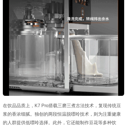
在饮品品质上，K7 Pro搭载三磨三煮古法技术，复现传统豆
浆的香浓细腻。独创的两段恒温脱嘌呤技术，则为注重健康
的人群提供低嘌呤选择。此外，它还能制作豆花等多种饮