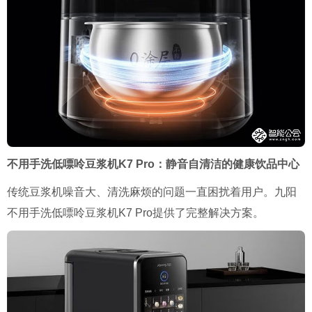
不用手洗低嘌呤豆浆机K7 Pro：静音自清洁的健康饮品中心
传统豆浆机噪音大、清洗麻烦的问题一直困扰着用户。九阳
不用手洗低嘌呤豆浆机K7 Pro提供了完整解决方案。