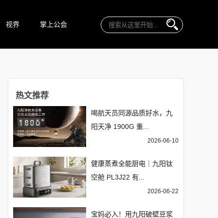
视界
掌上公会
热文推荐
喝航天员同源品质好水，九
阳天净 1900G 重...
2026-06-10
健康蒸煮全能厨电｜九阳钛
空舱 PL3J22 有...
2026-06-22
宝妈必入！用九阳破壁豆浆