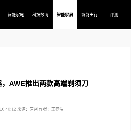
智能家电
科技数码
智能家居
智能出行
评测
，AWE推出两款高端剃须刀
0:40:12
来源：原创
作者：王罗浩