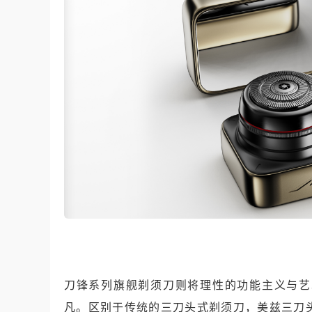
刀锋系列旗舰剃须刀则将理性的功能主义与艺
凡。区别于传统的三刀头式剃须刀，美兹三刀