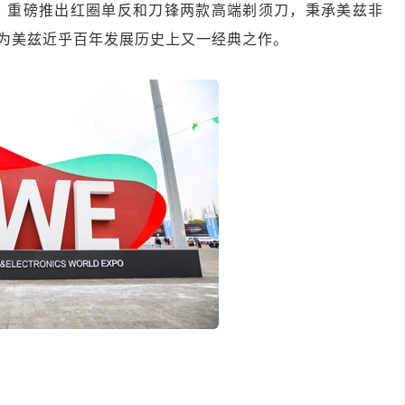
，重磅推出红圈单反和刀锋两款高端剃须刀，秉承美兹非
成为美兹近乎百年发展历史上又一经典之作。