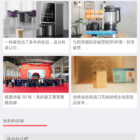
一杯被低估了多年的饮品，这台机
九阳变频轻音破壁机B5评测：轻音
器让它...
破壁、...
载重突破 50 吨！美的菱王重塑重
创维金砖剃须刀亮相创维全场景新
载电梯...
品发布...
发表评论0条