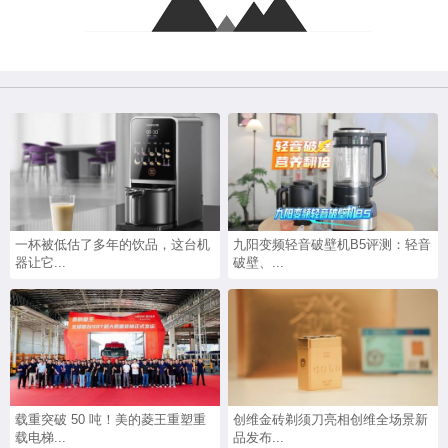
一杯被低估了多年的饮品，这台机
九阳变频轻音破壁机B5评测：轻音
器让它...
破壁、...
载重突破 50 吨！美的菱王重塑重
创维金砖剃须刀亮相创维全场景新
载电梯...
品发布...