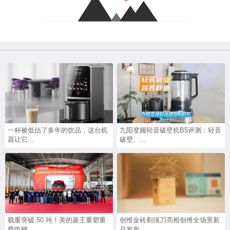
一杯被低估了多年的饮品，这台机
九阳变频轻音破壁机B5评测：轻音
器让它...
破壁、...
载重突破 50 吨！美的菱王重塑重
创维金砖剃须刀亮相创维全场景新
载电梯...
品发布...