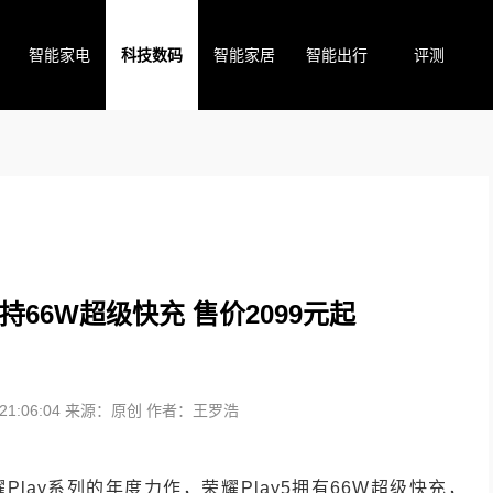
智能家电
科技数码
智能家居
智能出行
评测
持66W超级快充 售价2099元起
1:06:04
来源：原创
作者：王罗浩
Play系列的年度力作，荣耀Play5拥有66W超级快充，