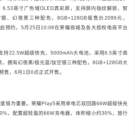
摄，6.53英寸广色域OLED真彩屏，支持屏内指纹解锁、智
、幻夜黑三种配色，8GB+128GB版售价2099元，
00开启预约，5月25日10:08在荣耀商城及各大授权电商平台
持22.5W超级快充，5000mAh大电池，采用6.5英寸高
，拥有幻夜黑/极光蓝/钛空银三种配色，8GB+128GB大
开启预售，6月1日0点正式开售。
极为重要。荣耀Play5采用单电芯双回路66W超级快充
00%，配置超轻盈的66W充电器，体积缩小约30%，旅行