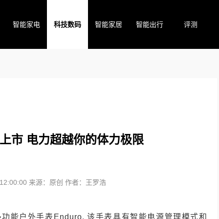
智能家电
科技数码
智能家居
智能出行
评测
o新品上市 电力超越你的体力极限
2:00:00
来源：原创
作者：王罗浩
多功能户外手表Enduro, 该手表具有智能电源管理模式和