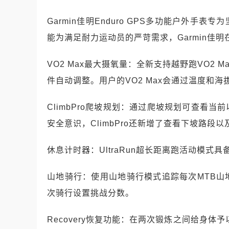
Garmin佳明Enduro GPS多功能户外
能为满足耐力运动员的严苛需求，Garmin佳
VO2 Max最大摄氧量：全新支持越野跑VO2 
件自动调整。用户的VO2 Max会通过温度和
ClimbPro爬坡规划：通过爬坡规划可查看
安全意识，ClimbPro还新增了查看下坡路段
休息计时器：UltraRun超长距离跑活动模
山地骑行：使用山地骑行模式追踪每次MTB
次骑行设置挑战分数。
Recovery恢复功能：在两次锻炼之间给身