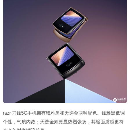
razr 刀锋5G手机拥有锋雅黑和天选金两种配色。锋雅黑低调
个性，气质内敛；天选金则更显热烈张扬，其缎面质感更符