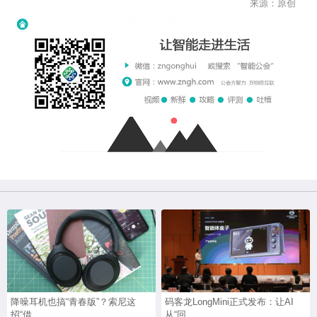
来源：原创
降噪耳机也搞“青春版”？索尼这
码客龙LongMini正式发布：让AI
招“借...
从“回...