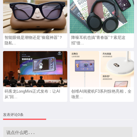
智能眼镜是潮物还是“偷窥神器”？
降噪耳机也搞“青春版”？索尼这
隐私...
招“借...
码客龙LongMini正式发布：让AI
创维AI闺蜜机F3系列惊艳亮相，全
从“回...
场景...
发表评论0条