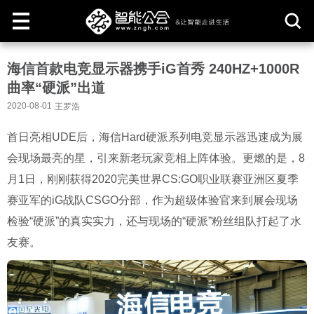
取
海信首款电竞显示器携手iG首秀 240HZ+1000R
消
曲率“硬派”出道
2020-08-01
王罗浩
首日亮相UDE后，海信Hard硬派系列电竞显示器迅速成为展
会现场最亮的星，引来新老玩家竞相上阵体验。更燃的是，8
月1日，刚刚获得2020完美世界CS:GO职业联赛亚洲区夏季
赛亚军的iG战队CSGO分部，作为超级体验官来到展会现场
检验“硬派”的真实实力，还与现场的“硬派”粉丝组队打起了水
友赛。