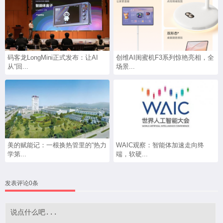
码客龙LongMini正式发布：让AI
创维AI闺蜜机F3系列惊艳亮相，全
从“回...
场景...
美的赋能记：一根换热管里的“热力
WAIC观察：智能体加速走向终
学第...
端，软硬...
发表评论0条