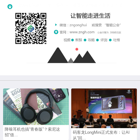
降噪耳机也搞“青春版”？索尼这
码客龙LongMini正式发布：让AI
招“借...
从“回...