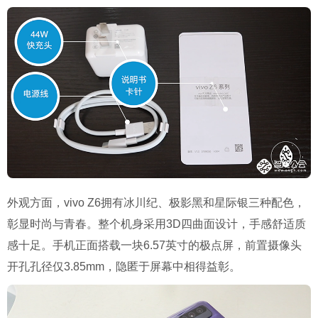
外观方面，vivo Z6拥有冰川纪、极影黑和星际银三种配色，
彰显时尚与青春。整个机身采用3D四曲面设计，手感舒适质
感十足。手机正面搭载一块6.57英寸的极点屏，前置摄像头
开孔孔径仅3.85mm，隐匿于屏幕中相得益彰。