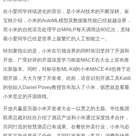
在小爱同学持续进化的背后，是小米AI技术的不断深耕。崔
宝秋介绍，小米的AutoML模型其数据集性能已经超越业界，
而小米的自然语言处理平台MiNLP每天调用达60亿次，意味
着小爱同学已经是世界上最繁忙的人工智能之一。
特别要指出的是，小米在引领业界的同时依旧坚持了开源和
开放。广受好评的开源深度学习框架MACE在大会上宣布推
出新版本。同时，对标谷歌ML-Kit的小米MACE-Kit也将于近
期开源，大大方便了开发者。此前，语音识别开源工具Kaldi
的创始人Daniel Povey教授宣布加入了小米，据悉就是看重
小米坚定的开源路线。
开放共赢是历届小米开发者大会一以贯之的主题。华住集团
联席总裁刘欣欣介绍了酒店产业和小米通过深度技术合作，
共同打造的智慧酒店已有成果。在餐饮外卖行业，小米与必
胜客宅急送展开了合作，共同打造家庭（客厅）消费新场景