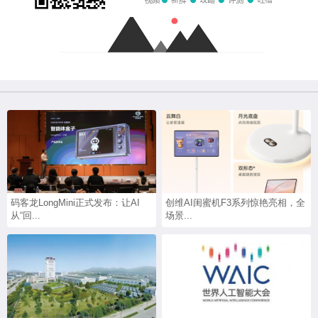
码客龙LongMini正式发布：让AI
创维AI闺蜜机F3系列惊艳亮相，全
从“回...
场景...