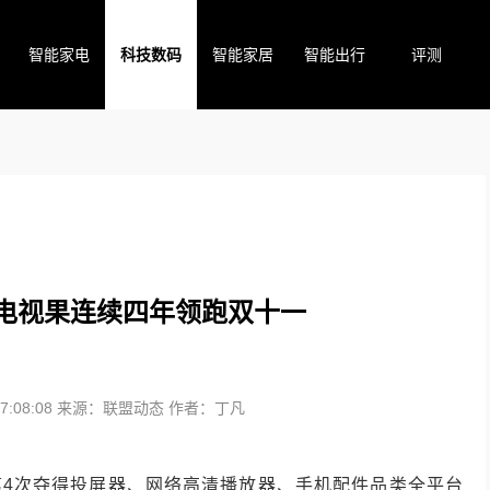
智能家电
科技数码
智能家居
智能出行
评测
 电视果连续四年领跑双十一
:08:08
来源：联盟动态
作者：丁凡
，第4次夺得投屏器、网络高清播放器、手机配件品类全平台