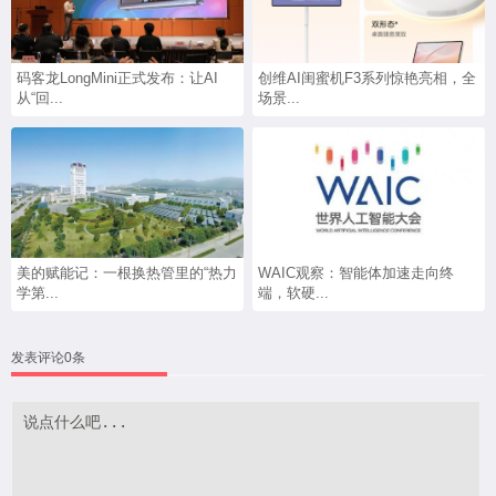
码客龙LongMini正式发布：让AI
创维AI闺蜜机F3系列惊艳亮相，全
从“回...
场景...
美的赋能记：一根换热管里的“热力
WAIC观察：智能体加速走向终
学第...
端，软硬...
发表评论0条