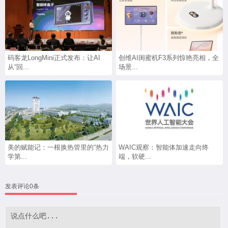
码客龙LongMini正式发布：让AI
创维AI闺蜜机F3系列惊艳亮相，全
从“回...
场景...
美的赋能记：一根换热管里的“热力
WAIC观察：智能体加速走向终
学第...
端，软硬...
发表评论0条